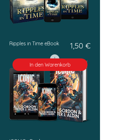
Ripples in Time eBook
Preis
1,50 €
In den Warenkorb