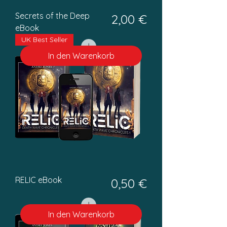
Secrets of the Deep
Preis
2,00 €
eBook
UK Best Seller
In den Warenkorb
RELIC eBook
Preis
0,50 €
In den Warenkorb